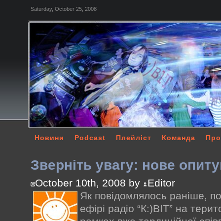
Saturday, October 25, 2008
Новини
Podcast
Плейліст
Команда
Про
Зверніть увагу: нове опиту
October 10th, 2008 by
Editor
Як повідомлялось раніше, п
ефірі радіо “К:)ВІТ” на терит