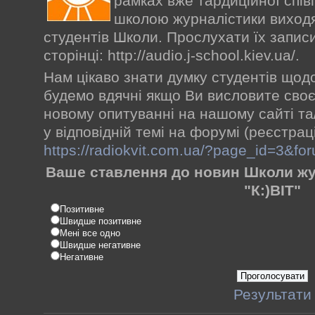
рамках вже тардиційної спів
школою журналістики виходя
студентів Школи. Прослухати їх записи
сторінці: http://audio.j-school.kiev.ua/.
Нам цікаво знати думку студентів щодо
будемо вдячні якщо Ви висловите своє
новому опитуванні на нашому сайті та
у відповідній темі на форумі (реєстрац
https://radiokvit.com.ua/?page_id=3&f
Ваше ставлення до новин Школи жур
"К:)ВІТ"
Позитивне
Швидше позитивне
Мені все одно
Швидше негативне
Негативне
Результати