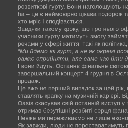
розвиткові гурту. Вони наголошують на
ha – це є неймовірно цікава подорож т
хто мріє і сподівається.
Завдяки такому кроку, що про нього оф
учасники гурту матимуть змогу займа
речами у сфері життя, такі як політик
“Ми йдемо як гурт, а не як окремі о
важко сприйняти, але саме час йти да
І вони йдуть. Останнє фінальне світов
завершальний концерт 4 грудня в Осло
продаж.
Це вже не перший випадок за цей рік, к
ставлять крапку на музичній кар’єрі. 
Oasis скасував свій останній виступ у 
отримав безутішні розбиті серця фанат
Невже ми переживаємо не лише економ
Як завжди, люди не переставатимуть п