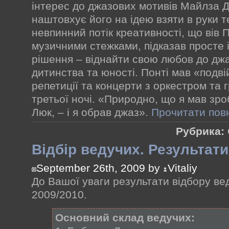
інтерес до джазових мотивів Майлза 
наштовхує його на ідею взяти в руки 
невпинний потік креативності, що вів
музичними стежками, підказав просте 
рішення – віднайти свою любов до джа
дитинства та юності. Понті мав «подв
репетиції та концерти з оркестром та 
третьої ночі. «Природно, що я мав зро
Люк, – і я обрав джаз».
Прочитати пов
Рубрика:
Відбір ведучих. Результати
September 26th, 2009 by
Vitaliy
До Вашої уваги результати відбору вед
2009/2010.
Основний склад ведучих: