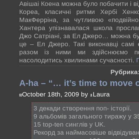
Авішаі Коена можна було побачити і ві
Кореа, класичні ритми Хербі Хенко
МакФерріна, за чутливою «подвійно
Хантера упізнавалася школа прослав
Джо Сатріані, за Ел Джеро… можна бул
це – Ел Джеро. Такі виконавці самі 
разом із ними ми здійснюємо п
насолодитись хвилинами сучасності.
Рубрика
A-hа – “… it’s time to move o
October 18th, 2009 by
Laura
3 декади створення поп- історії.
9 альбомів загального тиражу у 35
15 top-ten синглів у UK.
Рекорд за наймасовіше відвідува