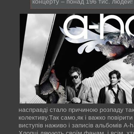
концерту – понад 196 тис. людей!
насправді стало причиною розпаду та
колективу.Так само,як і важко повірити
виступів наживо і записів альбомів A-
Хлопці дякують своїм фанам, і всім, хт