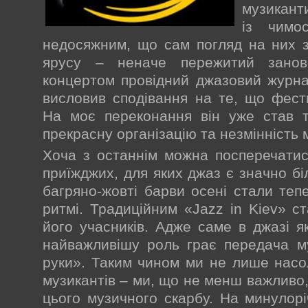
музикант
із чимо
недосяжним, що сам погляд на них 
ярусу – неначе пережитий занов
концертом провідний джазовий журнал
висловив сподівання на те, що фест
На моє переконання він уже став т
прекрасну організацію та незмінність м
Хоча з останнім можна посперечатис
приїжджих, для яких джаз є значно бі
багряно-жовті барви осені стали теп
ритмі. Традиційним «Jazz in Kiev» с
його учасників. Адже саме в джазі я
найважливішу роль грає передача м
руки». Таким чином ми не лише нас
музикантів – ми, що не менш важливо,
цього музичного скарбу. На минулорі