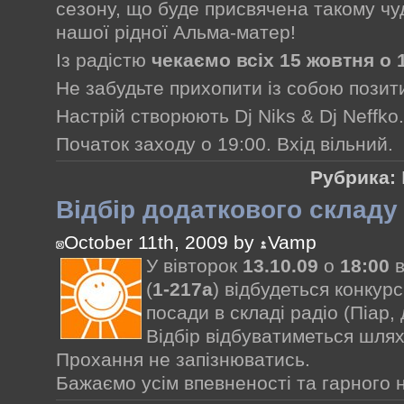
сезону, що буде присвячена такому чу
нашої рідної Альма-матер!
Із радістю
чекаємо всіх 15 жовтня о 
Не забудьте прихопити із собою позитив
Настрій створюють Dj Niks & Dj Neffko.
Початок заходу о 19:00. Вхід вільний.
Рубрика:
Відбір додаткового складу
October 11th, 2009 by
Vamp
У вівторок
13.10.09
о
18:00
в
(
1-217а
) відбудеться конкурс
посади в складі радіо (Піар, д
Відбір відбуватиметься шлях
Прохання не запізнюватись.
Бажаємо усім впевненості та гарного 