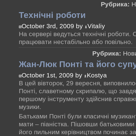
Рубрика:
Н
Технічні роботи
October 3rd, 2009 by
Vitaliy
На сервері ведуться технічні роботи.
працювати нестабільно або повільно.
Рубрика:
Нов
Жан-Люк Понті та його суп
October 1st, 2009 by
Kostya
В цей вівторок, 29 вересня, виповнил
Понті, славетному скрипалю, що завдя
першому інструменту здійснив справж
музики.
Батьками Понті були класичні музикант
мати – піаністка. Пішовши батьковими
його пильним керівництвом починає з