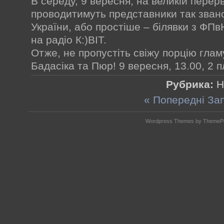
В середу, 9 вересня, на великій перер
проводитимуть представники так звано
України, або простіше – білявки з ФПвН
на радіо К:)ВІТ.
Отже, не пропустіть свіжу порцію глам
Бадасіка та Пюр! 9 вересня, 13.00, 2 п
Рубрика:
Н
« Попередні За
Wordpress Themes by ThemePor