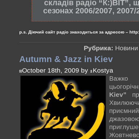
складів радіо “К:)ВІТ”,
сезонах 2006/2007, 2007/
p.s. Діючий сайт радіо знаходиться за адресою – http:/
Рубрика:
Новини
Autumn & Jazz in Kiev
October 18th, 2009 by
Kostya
Важко 
цьогорі
Kiev”
про
Хвилююча
приємн
джазов
приглуше
Жовтнев