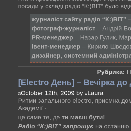
посади у складі радіо “К:)ВІТ” було від
журналіст сайту радіо “К:)ВІТ”
–
фотограф-журналіст
– Андрій Б
PR-менеджер
– Назар Гулик, Ма
івент-менеджер
– Кирило Шведов
дизайнер, системний адміністр
Рубрика:
Н
[Electro День] – Вечірка до
October 12th, 2009 by
Laura
Ритми запального electro, приємна д
Академії -
це саме те, де
ти маєш бути!
Радіо “К:)ВІТ” запрошує
на останню