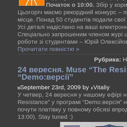
Початок о 10:00.
Збір у кори
Цьогоріч маємо рекордний конкурс – п
місце. Понад 50 студентів подали свої
Усі деталі надіслано на ваші електронн
Спеціально запрошеним членом журі ць
роботи зі студентами – Юрій Олексійо
Прочитати повністю »
Рубрика:
Н
24 вересня. Muse “The Resi
“Demo:версії”
September 23rd, 2009 by
Vitaliy
У четвер, 24 вересня у нашому ефірі 
Resistance” у програмі “Demo:версія” н
почути платівку у повному обсязі впро
13:00). Stay tuned :)