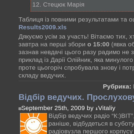
12. Стецюк Марія
Таблиця із повними результатами та оц
Results2009.xls
Дякуємо усім за участь! Вітаємо тих, 
завтра на перші збори
о 15:00
(явка об
зазнав невдачі цього разу радимо не 
приклад із Дарії Олійник, яка минулого
проте цьогоріч спробувала знову і по
складу ведучих.
Рубрика:
Відбір ведучих. Прослухо
September 25th, 2009 by
Vitaliy
Відбір ведучих радіо “К:)ВІТ”
раніше, відбудеться в суботу
радіовузла першого корпусу 