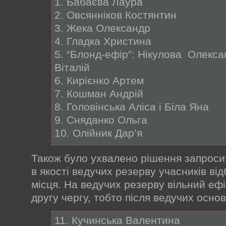
1. Бабаєва Лаура
2. Овсянніков Костянтин
3. Жека Олександр
4. Гладка Христина
5. “Блонд-ефір”: Нікулова Олекс
Віталій
6. Кирієнко Артем
7. Кошман Андрій
8. Головінська Аліса і Біла Яна
9. Сняданко Ольга
10. Олійник Дар’я
Також було ухвалено рішення запросити
в якості ведучих резерву учасників від
місця. На ведучих резерву вільний еф
другу чергу, тобто після ведучих основ
11. Кучинська Валентина