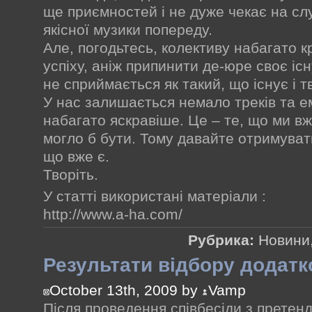
ще приємностей і не дуже чекає на слу
якісної музики попереду.
Але, погодьтесь, колективу набагато кр
успіху, аніж припинити де-юре своє іс
не сприймається як такий, що існує і т
У нас залишається немало треків та ем
набагато яскравіше. Це – те, що ми вж
могло б бути. Тому давайте отримуват
що вже є.
Творіть.
У статті використані матеріали :
http://www.a-ha.com/
Рубрика:
Новини
Результати відбору додатк
October 13th, 2009 by
Vamp
Після проведення співбесіди з претен