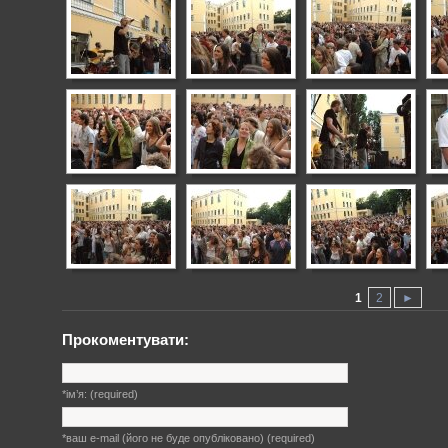
1
2
►
Прокоментувати:
*ім’я: (required)
*ваш е-mаіl (його не буде опубліковано) (required)